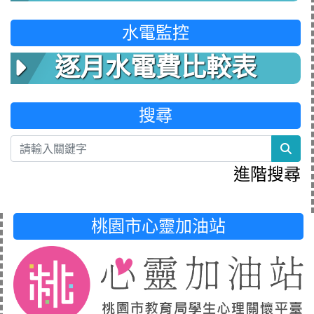
水電監控
逐月水電費比較表
搜尋
sea
進階搜尋
桃園市心靈加油站