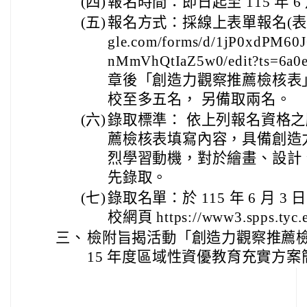
(四)
報名時間：即日起至 115 年 6 月
(五)
報名方式：採線上表單報名(表單連結： 
gle.com/forms/d/1jP0xdPM6
nMmVhQtIaZ5w0/edit?ts=6a0
章後「創造力觀察推薦檢核表
校至多五名， 另備取兩名。
(六)
錄取標準： 依上列報名資格
薦檢核表填寫內容，具備創造
烈學習動機，對於繪畫、設計
先錄取。
(七)
錄取名單：於 115 年 6 月 3 
校網頁 https://www3.spps.tyc.
三、
檢附旨揭活動「創造力觀察推薦檢
15 年度區域性資優教育充實方案