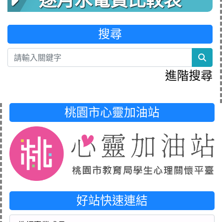
逐月水電費比較表
搜尋
sea
進階搜尋
桃園市心靈加油站
好站快速連結