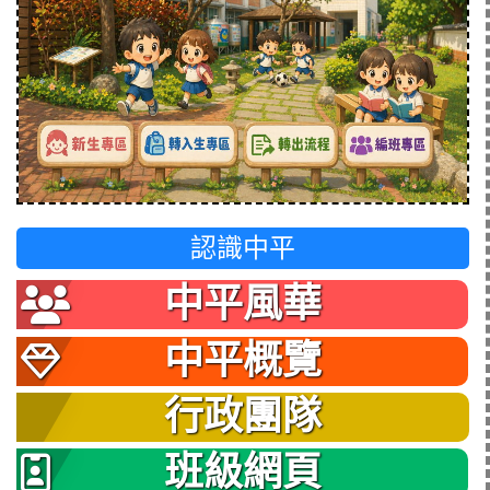
認識中平
中平風華
中平概覽
行政團隊
班級網頁