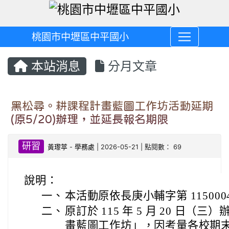
桃園市中壢區中平國小
本站消息
分月文章
黑松尋。耕課程計畫藍圖工作坊活動延期
(原5/20)辦理，並延長報名期限
研習
黃瓈葶
-
學務處
| 2026-05-21 | 點閱數： 69
說明：
一、
本活動原依長庚小輔字第 115000
二、
原訂於 115 年 5 月 20 日
畫藍圖工作坊」，因考量各校期