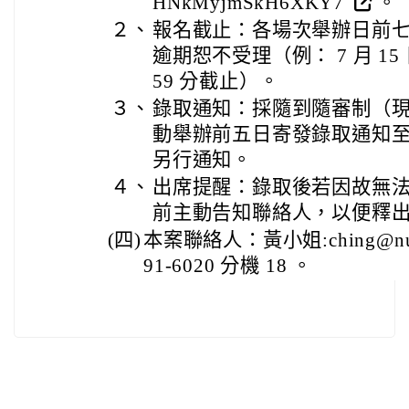
HNkMyjmSkH6XKY7
。
２、
報名截止：各場次舉辦日前七日（
逾期恕不受理（例： 7 月 15 日
59 分截止）。
３、
錄取通知：採隨到隨審制（
動舉辦前五日寄發錄取通知
另行通知。
４、
出席提醒：錄取後若因故無
前主動告知聯絡人，以便釋
(四)
本案聯絡人：黃小姐:ching@numer
91-6020 分機 18 。