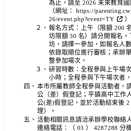
為止，請至 2026 未來教
（網址： https://parenting.cwg
26/event.php?event=TY
）
２、
報名方式：上午（限額 200
坊限額 30 名）請分開報名
坊，請擇一參加，如報名人
依錄取順位進行審核；承辦
整參加場次。
３、
研習時數：全程參與上午場次
小時；全程參與下午場次者，
四、
本市所屬教師全程參與活動者，
公（差）假登記；平鎮高中工作
公(差)假登記，並於活動結束後 
理）。
五、
活動相關訊息請洽承辦學校聯絡
連絡電話：（ 03 ） 4287288 分機