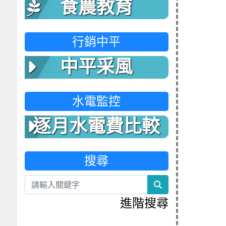
食農教育
行銷中平
中平采風
水電監控
逐月水電費比較
表
搜尋
search
進階搜尋