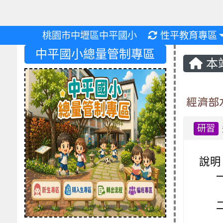
重新取得佈景設
桃園市中壢區中平國小
性平教育專區
中平國小總量管制專區
本
經濟部
研習
說明