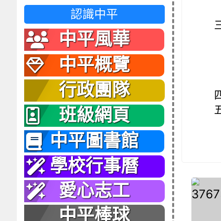
認識中平
中平風華
中平概覽
行政團隊
班級網頁
中平圖書館
學校行事曆
愛心志工
中平棒球