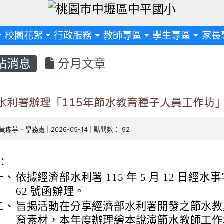
定
校園花絮
行政服務
教師專區
學生專區
家長
站消息
分月文章
水利署辦理「115年節水教育種子人員工作坊
黃瓈葶
-
學務處
| 2026-05-14 | 點閱數： 92
：
一、
依據經濟部水利署 115 年 5 月 12 日經水事字
62 號函辦理。
二、
旨揭活動在分享經濟部水利署開發之節水教
育素材，本年度辦理繪本說演節水教師工作