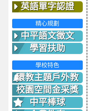
英語單字認證
精心規劃
中平語文徵文
學習扶助
學校特色
環教主題戶外教
室
校園空間金采獎
中平棒球