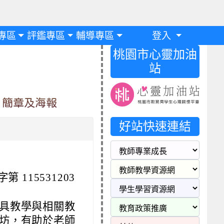
專區
評鑑專區
輔導專區
登入
桃園市心靈加油
站
」簡章及海報
好站快速連結
第 115531203
具教學與相關教
坊，有助於老師