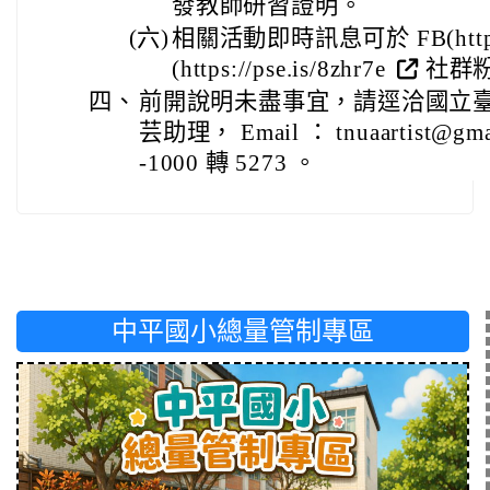
發教師研習證明。
(六)
相關活動即時訊息可於 FB(https://
(https://pse.is/8zhr7e
社群
四、
前開說明未盡事宜，請逕洽國立
芸助理， Email ： tnuaartist@gm
-1000 轉 5273 。
中平國小總量管制專區