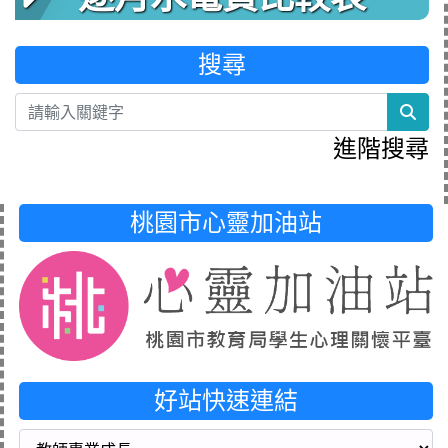
搜尋
sea
進階搜尋
桃園市心靈加油站
好站快速連結