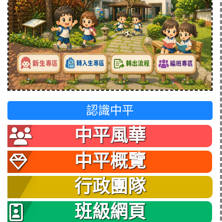
認識中平
中平風華
中平概覽
行政團隊
班級網頁