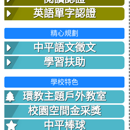
英語單字認證
精心規劃
中平語文徵文
學習扶助
學校特色
環教主題戶外教室
校園空間金采獎
中平棒球