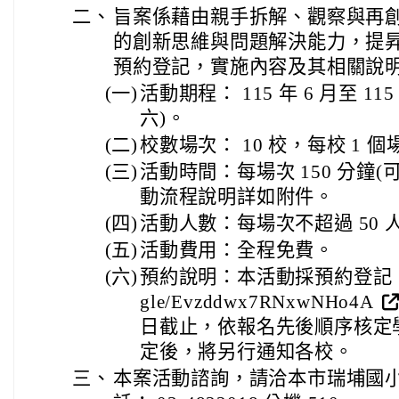
二、
旨案係藉由親手拆解、觀察與再
的創新思維與問題解決能力，提
預約登記，實施內容及其相關說
(一)
活動期程： 115 年 6 月至 11
六)。
(二)
校數場次： 10 校，每校 1 個
(三)
活動時間：每場次 150 分鐘
動流程說明詳如附件。
(四)
活動人數：每場次不超過 50
(五)
活動費用：全程免費。
(六)
預約說明：本活動採預約登記，線上報名
gle/Evzddwx7RNxwNHo4A
日截止，依報名先後順序核定
定後，將另行通知各校。
三、
本案活動諮詢，請洽本市瑞埔國