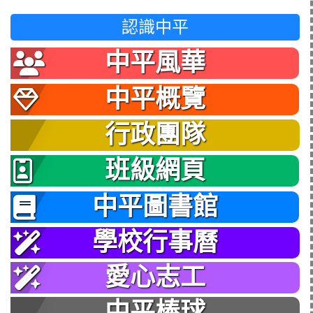
認識中平
中平風華
中平概覽
行政團隊
班級網頁
中平圖書館
學校行事曆
愛心志工
中平棒球