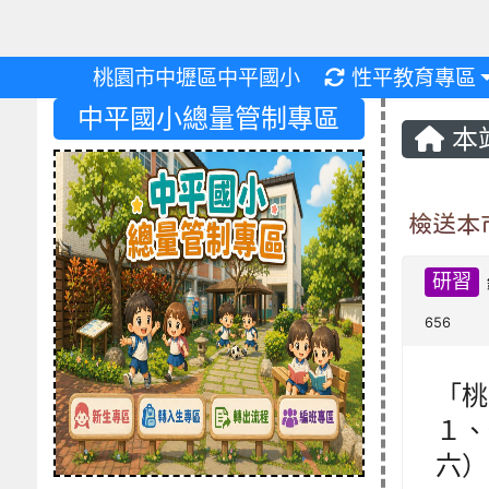
重新取得佈景設
桃園市中壢區中平國小
性平教育專區
中平國小總量管制專區
本
檢送本
研習
656
「桃
１、
六）