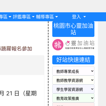
專區
評鑑專區
輔導專區
登入
桃園市心靈加油
站
師踴躍報名參加
好站快速連結
 月 21 日（星期