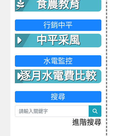
食農教育
行銷中平
中平采風
水電監控
逐月水電費比較
表
搜尋
search
進階搜尋