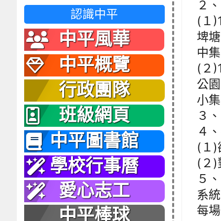
２、
認識中平
(１
中平風華
埤塘
中集
中平概覽
(２
公園
行政團隊
小集
班級網頁
３、
４、
中平圖書館
(１
(２
學校行事曆
５、
愛心志工
系統(
每場
中平棒球