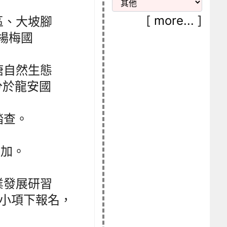
[
more...
]
護區、大坡腳
於楊梅國
埤塘自然生態
0 分於龍安國
踏查。
參加。
。
業發展研習
小項下報名，