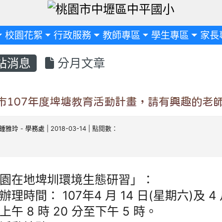
定
校園花絮
行政服務
教師專區
學生專區
家長
站消息
分月文章
市107年度埤塘教育活動計畫，請有興趣的老
鍾雅玲
-
學務處
| 2018-03-14 | 點閱數：
園在地埤圳環境生態研習」：
辦理時間： 107年4 月 14 日(星期六)及 4
上午 8 時 20 分至下午 5 時。