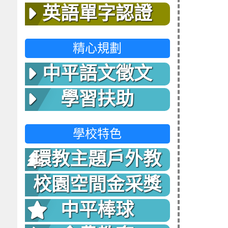
英語單字認證
精心規劃
中平語文徵文
學習扶助
學校特色
環教主題戶外教
室
校園空間金采獎
中平棒球