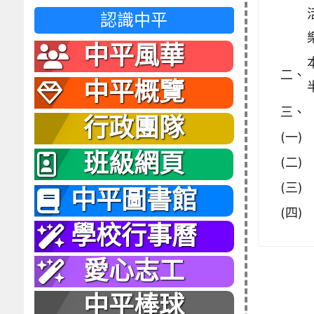
認識中平
中平風華
二、
中平概覽
三、
行政團隊
(一)
班級網頁
(二)
(三)
中平圖書館
(四)
學校行事曆
愛心志工
中平棒球