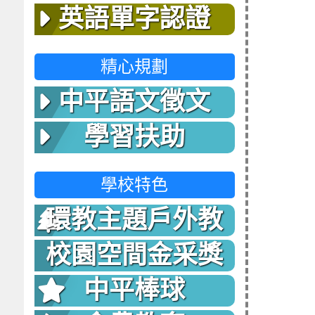
英語單字認證
精心規劃
中平語文徵文
學習扶助
學校特色
環教主題戶外教
室
校園空間金采獎
中平棒球