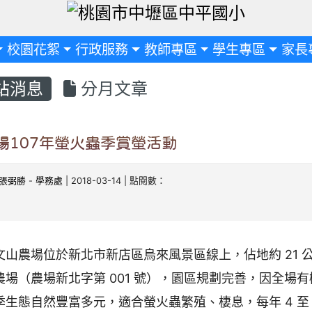
定
校園花絮
行政服務
教師專區
學生專區
家長
站消息
分月文章
場107年螢火蟲季賞螢活動
張弼勝
-
學務處
| 2018-03-14 | 點閱數：
文山農場位於新北市新店區烏來風景區線上，佔地約 21 
農場（農場新北字第 001 號），園區規劃完善，因全場
季生態自然豐富多元，適合螢火蟲繁殖、棲息，每年 4 至 