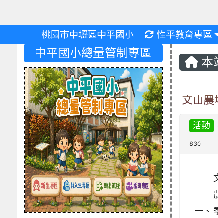
重新取得佈景設
桃園市中壢區中平國小
性平教育專區
中平國小總量管制專區
本
文山農
活動
830
一、