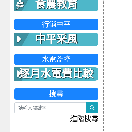
食農教育
行銷中平
中平采風
水電監控
逐月水電費比較
表
搜尋
search
進階搜尋