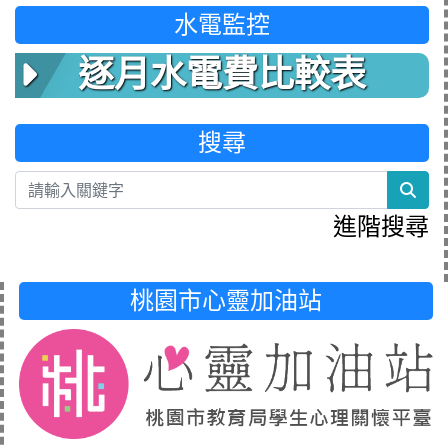
水電監控
逐月水電費比較表
搜尋
sea
進階搜尋
桃園市心靈加油站