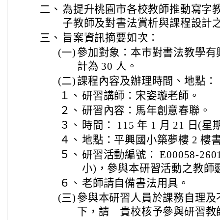
二、
為提升桃園市各校教師推動寫字
子教師及對書法賞析與課程設計
三、
旨案資訊摘要如次：
(一)
參加對象：本市對書法教學有
計為 30 人。
(二)
課程內容及辦理時間、地點：
１、
研習講師：宋姿璇老師。
２、
研習內容：馬年創意春聯。
３、
時間： 115 年 1 月 21 日(星期三
４、
地點：平興國小築夢樓 2 樓
５、
研習活動編號： E00058-26
小)，參與本研習活動之教師
６、
老師請自備書法用具。
(三)
參與本研習人員於課務自理及
下，請 貴校核予參與研習教