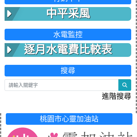
中平采風
水電監控
逐月水電費比較表
搜尋
sea
進階搜尋
桃園市心靈加油站