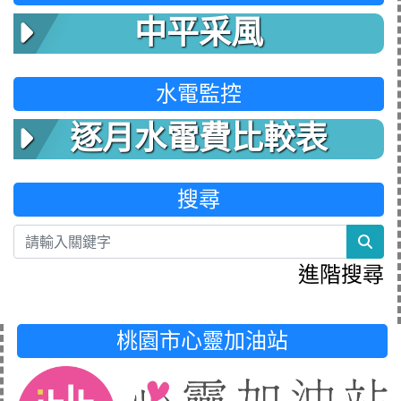
中平采風
水電監控
逐月水電費比較表
搜尋
sea
進階搜尋
桃園市心靈加油站