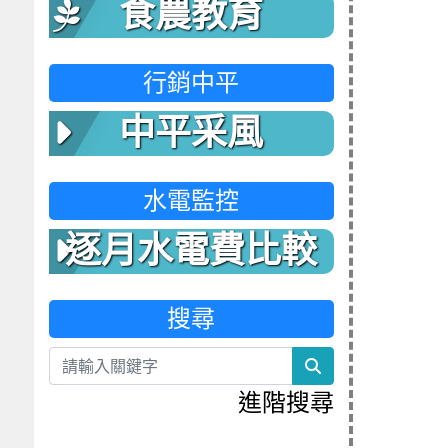
食農教育
行銷中平
中平采風
水電監控
逐月水電費比較
表
搜尋
search
進階搜尋