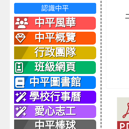
認識中平
中平風華
中平概覽
行政團隊
班級網頁
中平圖書館
學校行事曆
愛心志工
中平棒球