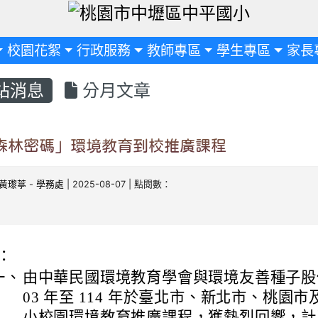
定
校園花絮
行政服務
教師專區
學生專區
家長
站消息
分月文章
C森林密碼」環境教育到校推廣課程
黃瓈葶
-
學務處
| 2025-08-07 | 點閱數：
：
一、
由中華民國環境教育學會與環境友善種子股
03 年至 114 年於臺北市、新北市、桃園
小校園環境教育推廣課程，獲熱烈回響，計已執