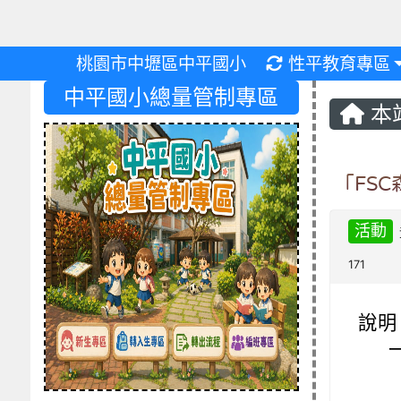
重新取得佈景設
桃園市中壢區中平國小
性平教育專區
中平國小總量管制專區
本
「FS
活動
171
說明