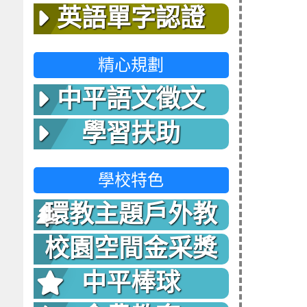
英語單字認證
精心規劃
中平語文徵文
學習扶助
學校特色
環教主題戶外教
室
校園空間金采獎
中平棒球