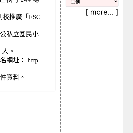
[
more...
]
 日到校推廣「FSC
市公私立國民小
0 人。
網址： http
附件資料。