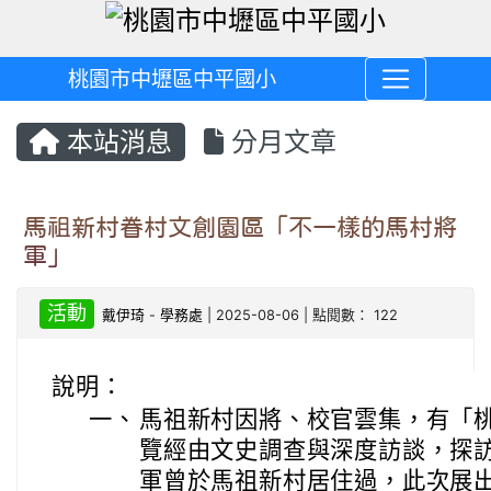
桃園市中壢區中平國小
本站消息
分月文章
馬祖新村眷村文創園區「不一樣的馬村將
軍」
活動
戴伊琦
-
學務處
| 2025-08-06 | 點閱數： 122
說明：
一、
馬祖新村因將、校官雲集，有「
覽經由文史調查與深度訪談，探訪出
軍曾於馬祖新村居住過，此次展出