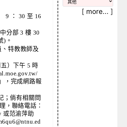
[
more...
]
9 ： 30 至 16
部 3 樓 30
號)。
員、特教教師及
期五）下午 5 時
moe.gov.tw/
」，完成網路報
記；倘有相關問
理，聯絡電話：
du.tw 或范渝萍助
6qu6@ntnu.ed