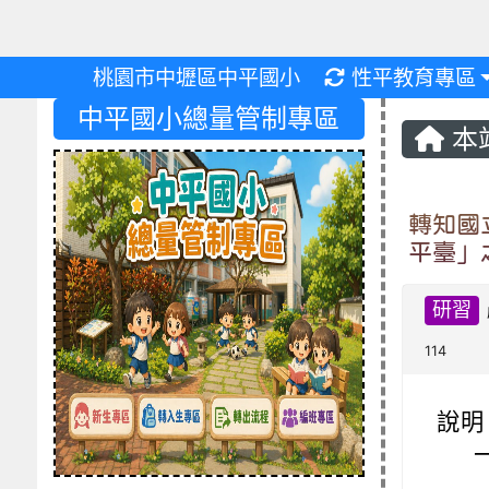
重新取得佈景設
桃園市中壢區中平國小
性平教育專區
中平國小總量管制專區
本
轉知國
平臺」
研習
114
說明