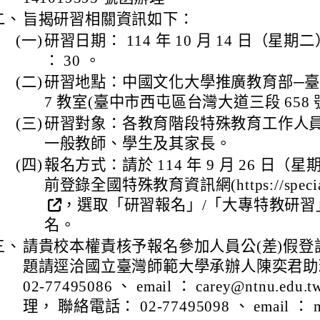
二、
旨揭研習相關資訊如下：
(一)
研習日期： 114 年 10 月 14 日（星期二） 
： 30 。
(二)
研習地點：中國文化大學推廣教育部─臺中分
7 教室(臺中市西屯區台灣大道三段 658 
(三)
研習對象：各教育階段特殊教育工作人
一般教師、學生及其家長。
(四)
報名方式：請於 114 年 9 月 26 日（星
前登錄全國特殊教育資訊網(https://special.
，選取「研習報名」/「大專特教研習
名。
三、
請貴校本權責核予報名參加人員公(差)假登
題請逕洽國立臺灣師範大學承辦人陳奕君助
02-77495086 、 email ： carey@ntnu.e
理， 聯絡電話： 02-77495098 、 email ： m