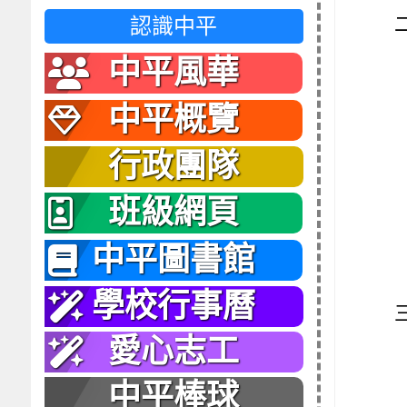
認識中平
中平風華
中平概覽
行政團隊
班級網頁
中平圖書館
學校行事曆
愛心志工
中平棒球