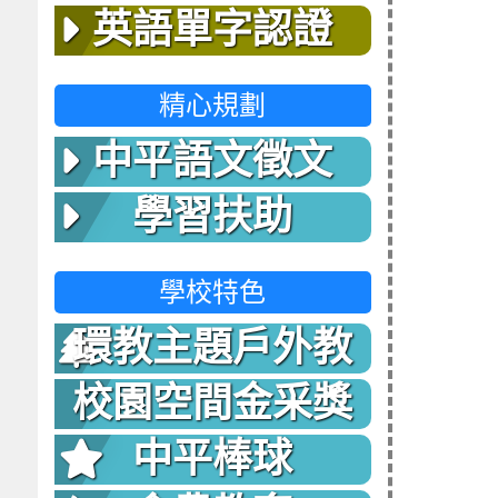
英語單字認證
精心規劃
中平語文徵文
學習扶助
學校特色
環教主題戶外教
室
校園空間金采獎
中平棒球