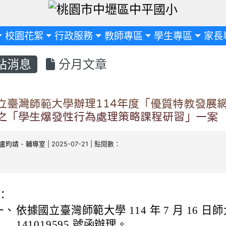
定
校園花絮
行政服務
教師專區
學生專區
家長
站消息
分月文章
立臺灣師範大學辦理114年度「優質特教發展
之「學生爆發性行為處理策略課程研習」一案
盧昀靖
-
輔導室
| 2025-07-21 | 點閱數：
：
一、
依據國立臺灣師範大學 114 年 7 月 16 日
141019595 號函辦理。