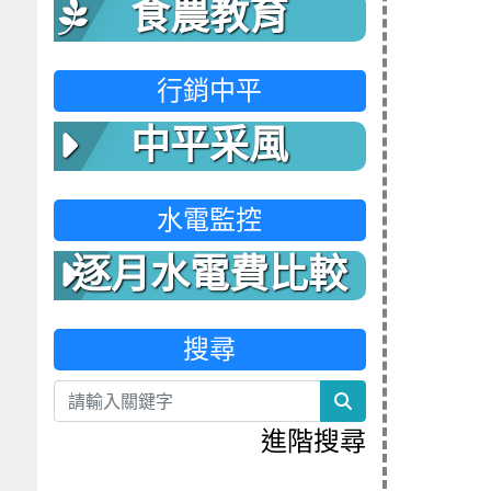
食農教育
行銷中平
中平采風
水電監控
逐月水電費比較
表
搜尋
search
進階搜尋