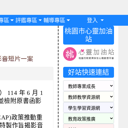
專區
評鑑專區
輔導專區
登入
桃園市心靈加油
站
影音短片一案
好站快速連結
4 年 6 月 1
理，並檢附原書函影
AP)政策推動重
特製作旨揭影音