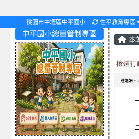
重新取得佈景設
桃園市中壢區中平國小
性平教育專區
中平國小總量管制專區
本
檢送行
鍾逸姍
-