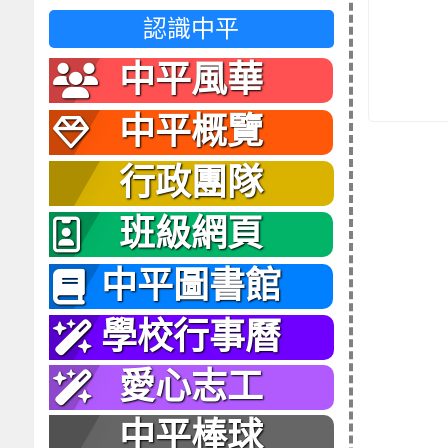
認識中平
中平風華
中平概覽
行政團隊
班級網頁
中平圖書館
學校行事曆
愛心志工
中平棒球