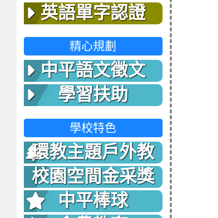
英語單字認證
精心規劃
中平語文徵文
學習扶助
學校特色
環教主題戶外教
室
校園空間金采獎
中平棒球