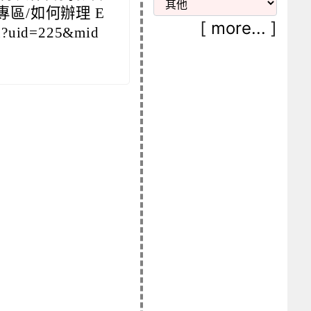
專區/如何辦理 E
[
more...
]
nu?uid=225&mid