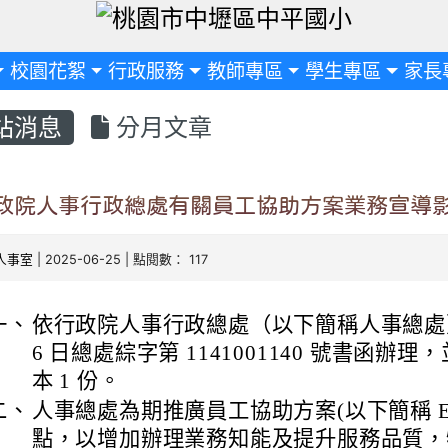
定
校園花絮
行政服務
教師專區
學生專區
家長
站消息
分月文章
政院人事行政總處有關員工協助方案業務宣導
人事室
| 2025-06-25 | 點閱數： 117
一、
依行政院人事行政總處（以下簡稱人事總處） 11
6 日總處綜字第 1141001140 號書函辦
本 1 份。
二、
人事總處為期推廣員工協助方案(以下簡稱 E
點，以增加辦理業務知能及提升服務品質，