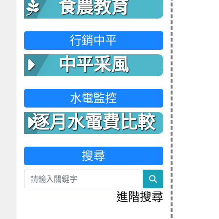
食農教育
行銷中平
中平采風
水電監控
逐月水電費比較
表
搜尋
search
進階搜尋