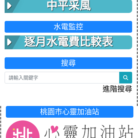
中平采風
水電監控
逐月水電費比較表
搜尋
sea
進階搜尋
桃園市心靈加油站