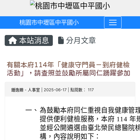
桃園市中壢區中平國小
本站消息
分月文章
有關本府114年「健康守門員－到府健檢
活動」，請查照並鼓勵所屬同仁踴躍參加
鍾逸姍
-
人事室
| 2025-06-17 | 點閱數： 117
一、
為鼓勵本府同仁重視自我健康管
提供便利健檢服務，本府 114 
並經公開遴選由臺北榮民總醫院
構，內容說明如下：