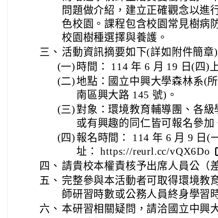
問題做介紹，建立正確觀念以進
色校園。課程包含校園常見樹病
校園樹種選擇與養護。
三、
活動資訊摘要如下(詳如附件簡章
(一)
時間： 114 年 6 月 19 日(四)
(二)
地點：國立中興大學森林系(所)一
南區興大路 145 號)。
(三)
對象：環境教育輔導團、各級
或有興趣的同仁皆可報名參加
(四)
報名時間： 114 年 6 月 9 日
址： https://reurl.cc/vQX6Do
四、
請貴校本權責核予出席人員公（
五、
完整參與本活動者可取得環境教
師研習時數或公務人員終身學習時數
六、
本研習相關疑問，請洽國立中興