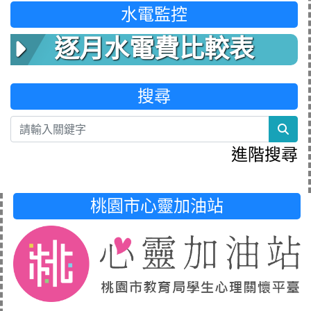
水電監控
逐月水電費比較表
搜尋
sea
進階搜尋
桃園市心靈加油站