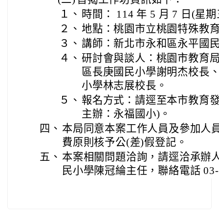
１、
時間： 114 年 5 月 7 日(星期
２、
地點：桃園市立桃園特殊教
３、
講師：新北市永和區永平國
４、
研討會與談人：桃園市教育
區長庚國民小學謝明杰校長、
小學林志展校長。
５、
報名方式：請逕至本市教育發
主辦：永福國小)。
四、
本局同意本案工作人員及參加人
費原則核予公(差)假登記。
五、
本案相關問題洽詢，請逕洽承辦
民小學陳冠綸主任，聯絡電話 03-387