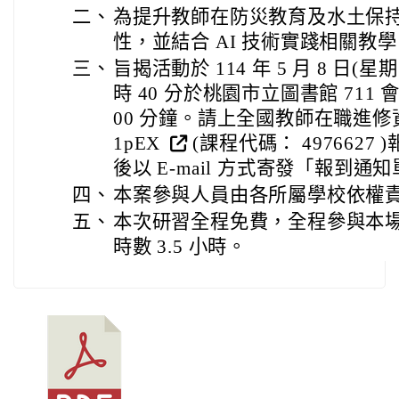
二、
為提升教師在防災教育及水土保
性，並結合 AI 技術實踐相關教
三、
旨揭活動於 114 年 5 月 8 日(星期
時 40 分於桃園市立圖書館 711
00 分鐘。請上全國教師在職進修資訊網 ht
1pEX
(課程代碼： 497662
後以 E-mail 方式寄發「報到通
四、
本案參與人員由各所屬學校依權責
五、
本次研習全程免費，全程參與本
時數 3.5 小時。