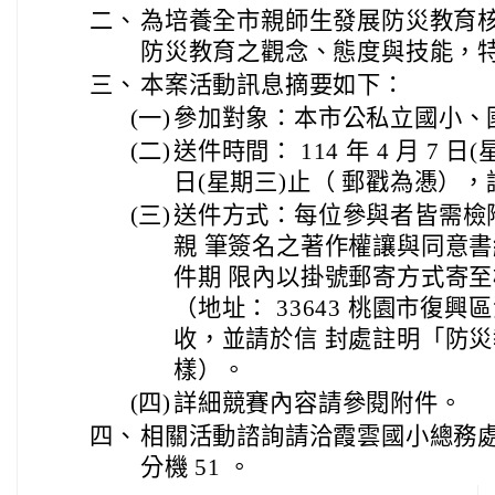
二、
為培養全市親師生發展防災教育
防災教育之觀念、態度與技能，
三、
本案活動訊息摘要如下：
(一)
參加對象：本市公私立國小、
(二)
送件時間： 114 年 4 月 7 日(星
日(星期三)止（ 郵戳為慿）
(三)
送件方式：每位參與者皆需檢
親 筆簽名之著作權讓與同意
件期 限內以掛號郵寄方式寄
（地址： 33643 桃園市復興區
收，並請於信 封處註明「防
樣）。
(四)
詳細競賽內容請參閱附件。
四、
相關活動諮詢請洽霞雲國小總務處主任，
分機 51 。