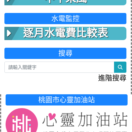
水電監控
逐月水電費比較表
搜尋
sea
進階搜尋
桃園市心靈加油站