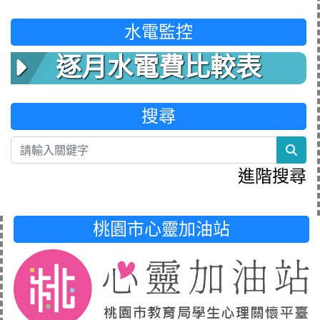
水電監控
逐月水電費比較表
搜尋
sea
進階搜尋
桃園市心靈加油站