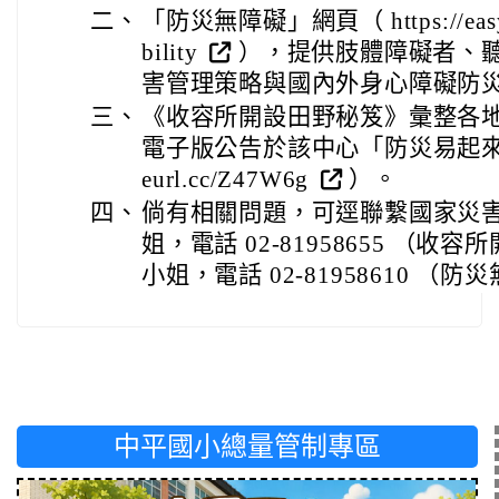
二、
「防災無障礙」網頁（ https://easy2do.
bility
），提供肢體障礙者、
害管理策略與國內外身心障礙防
三、
《收容所開設田野秘笈》彙整各
電子版公告於該中心「防災易起來」網頁
eurl.cc/Z47W6g
）。
四、
倘有相關問題，可逕聯繫國家災
姐，電話 02-81958655 （
小姐，電話 02-81958610 （
中平國小總量管制專區