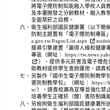
將電子煙防制知能融入學校人員
及本署開發之分齡教材，融入教
全面禁菸之目標。
六、
衛生福利部國民健康署（以下簡
防制主題置有「電子煙防制專區」（網址：
a.gov.tw/Pages/List.aspx
node
搜尋引擎建置「贏得人緣和健康
專區（網址： https://tw.news.yahoo
），提供多元菸害及電子煙危
助教材或供學生查詢運用，請貴
七、
另製作「國中生電子煙防制教學
害防制教學包」（網址： https://he
w/），請貴校廣為宣導並強化禁
培養學生正確菸（煙）害防制識
八、
另檢附衛生福利部國民健康署所