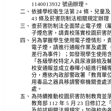
1140013932 號函辦理。
二、
依據學校衛生法第 24 條、兒童
43 條及菸害防制法相關規定辦理
三、
查菸害防制法全面禁止電子煙（
子煙危害，請貴校落實校園菸害
四、
另為掌握學生使用電子煙情形，
電子煙，請進行通報作業及處置（
差行為事件）；如發現學生使用
「各級學校特定人員尿液篩檢及
校安通報並成立春暉小組進行輔
分，應依內政部警政署「教育單
用毒品之器具移請警察機關查處
處。
五、
為持續推動校園菸害防制教育並
教育部 112 年 5 月 23 日
及前述相關法規規定，加強校內