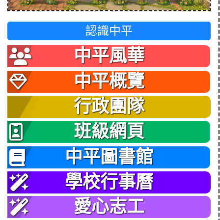
認識中平
中平風華
中平概覽
行政團隊
班級網頁
中平圖書館
學校行事曆
愛心志工