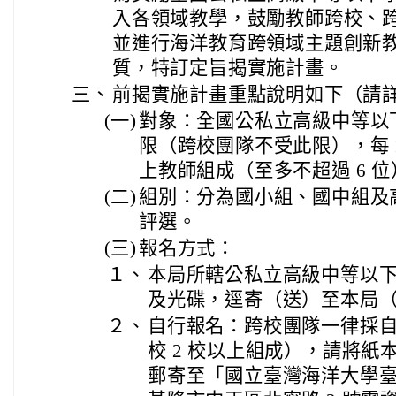
入各領域教學，鼓勵教師跨校、
並進行海洋教育跨領域主題創新
質，特訂定旨揭實施計畫。
三、
前揭實施計畫重點說明如下（請
(一)
對象：全國公私立高級中等以下
限（跨校團隊不受此限），每 1
上教師組成（至多不超過 6 位
(二)
組別：分為國小組、國中組及高
評選。
(三)
報名方式：
１、
本局所轄公私立高級中等以
及光碟，逕寄（送）至本局
２、
自行報名：跨校團隊一律採
校 2 校以上組成），請將
郵寄至「國立臺灣海洋大學臺灣