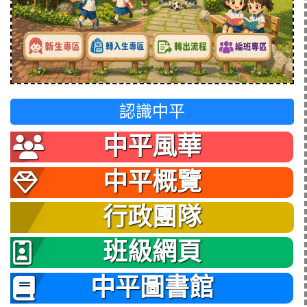
認識中平
中平風華
中平概覽
行政團隊
班級網頁
中平圖書館