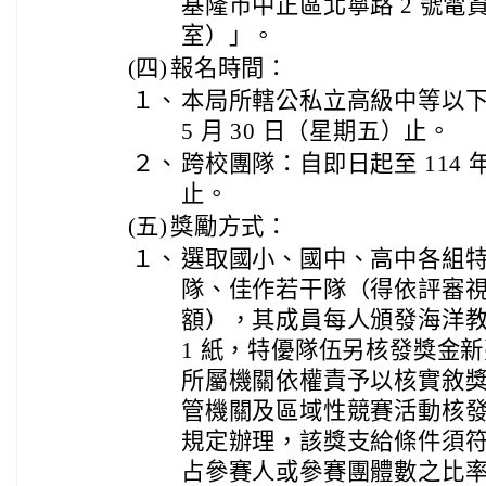
基隆市中正區北寧路 2 號電資
室）」。
(四)
報名時間：
１、
本局所轄公私立高級中等以下學
5 月 30 日（星期五）止。
２、
跨校團隊：自即日起至 114 年
止。
(五)
獎勵方式：
１、
選取國小、國中、高中各組特優 1
隊、佳作若干隊（得依評審
額），其成員每人頒發海洋
1 紙，特優隊伍另核發獎金新臺幣
所屬機關依權責予以核實敘
管機關及區域性競賽活動核
規定辦理，該獎支給條件須
占參賽人或參賽團體數之比率