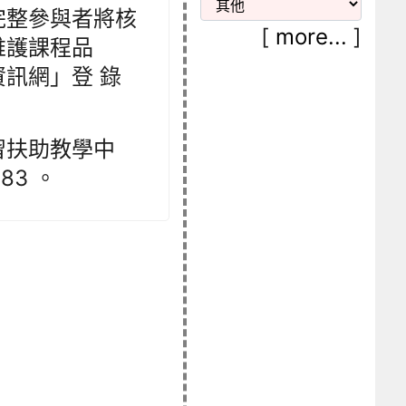
完整參與者將核
[
more...
]
維護課程品
訊網」登 錄
習扶助教學中
83 。