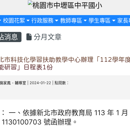
定
校園花絮
行政服務
教師專區
學生專區
家長
站消息
分月文章
北市科技化學習扶助教學中心辦理「112學年度
能研習」日程表1份
饒家鳳
-
輔導室
| 2024-01-22 | 點閱數：
： 一、依據新北市政府教育局 113 年 1 月
 1130100703 號函辦理。