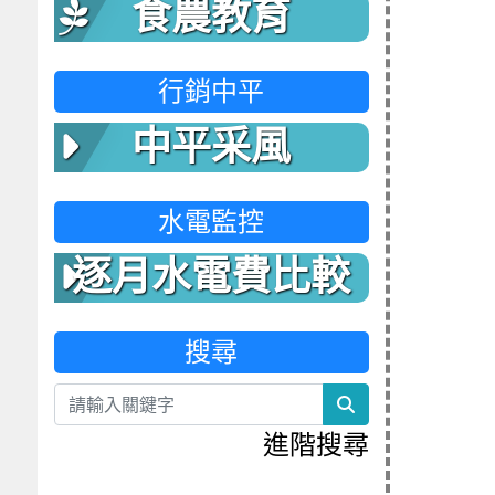
食農教育
行銷中平
中平采風
水電監控
逐月水電費比較
表
搜尋
search
進階搜尋