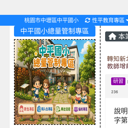
重新取得佈景設
桃園市中壢區中平國小
性平教育專區
中平國小總量管制專區
本
轉知新
教師增
研習
236
說明
字第