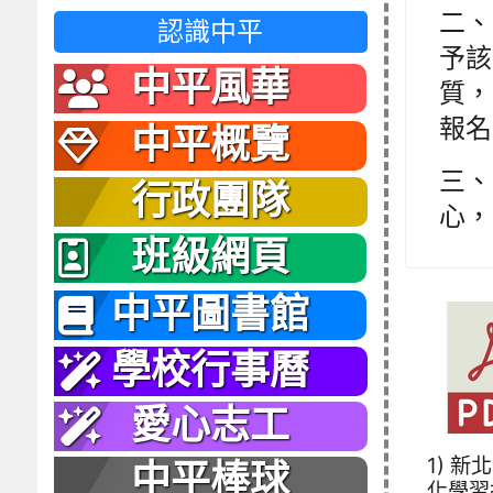
二、
認識中平
予該
中平風華
質，
報名
中平概覽
三、
行政團隊
心， 
班級網頁
中平圖書館
學校行事曆
愛心志工
1) 新
中平棒球
化學習