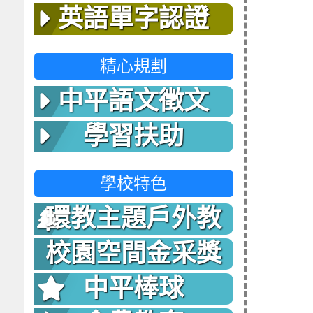
英語單字認證
精心規劃
中平語文徵文
學習扶助
學校特色
環教主題戶外教
室
校園空間金采獎
中平棒球