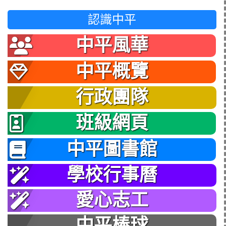
認識中平
中平風華
中平概覽
行政團隊
班級網頁
中平圖書館
學校行事曆
愛心志工
中平棒球