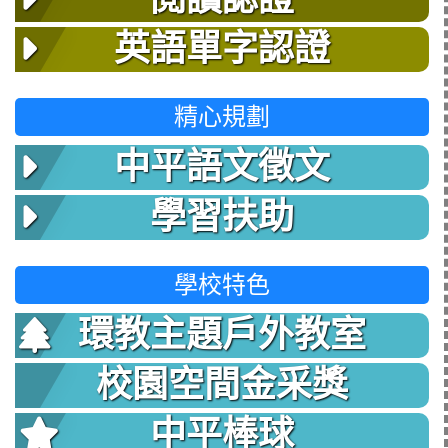
英語單字認證
精心規劃
中平語文徵文
學習扶助
學校特色
環教主題戶外教室
校園空間金采獎
中平棒球