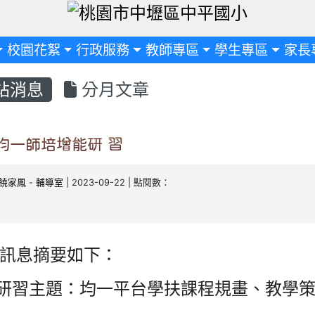
定
校園花絮
行政服務
教師專區
學生專區
家長
站消息
分月文章
均一師培增能研 習
饒家鳳
-
輔導室
| 2023-09-22 | 點閱數：
訊息摘要如下：
)研習主題：均一平台學扶課程規畫、教學