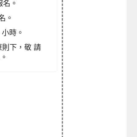
前報名。
報名。
 小時。
則下，敬 請
休。