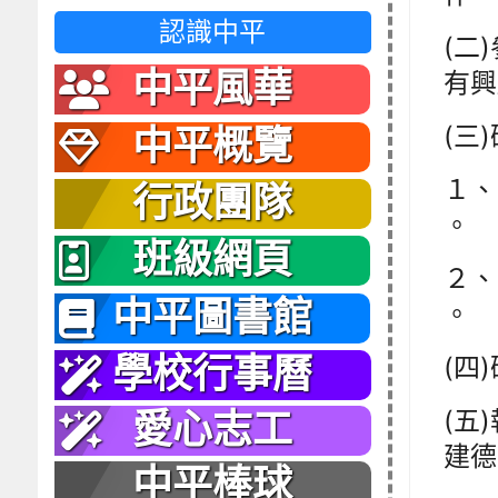
認識中平
(二
中平風華
有興
(三
中平概覽
１、第
行政團隊
。
班級網頁
２、第
中平圖書館
。
(四
學校行事曆
(五
愛心志工
建德
中平棒球