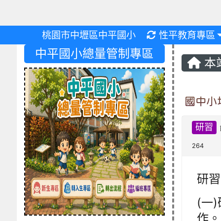
重新取得佈景設
桃園市中壢區中平國小
性平教育專區
中平國小總量管制專區
本
國中小
研習
264
研習
(一
作。