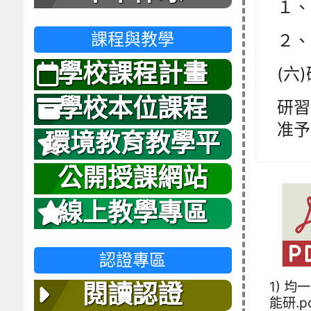
１、第
課程與教學
２、第
學校課程計畫
(六
學校本位課程
研習
准予
環境教育教學平
台
公開授課網站
線上教學專區
認證專區
1) 均
閱讀認證
能研.p