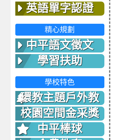
英語單字認證
精心規劃
中平語文徵文
學習扶助
學校特色
環教主題戶外教
室
校園空間金采獎
中平棒球