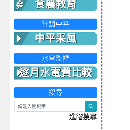
食農教育
行銷中平
中平采風
水電監控
逐月水電費比較
表
搜尋
search
進階搜尋