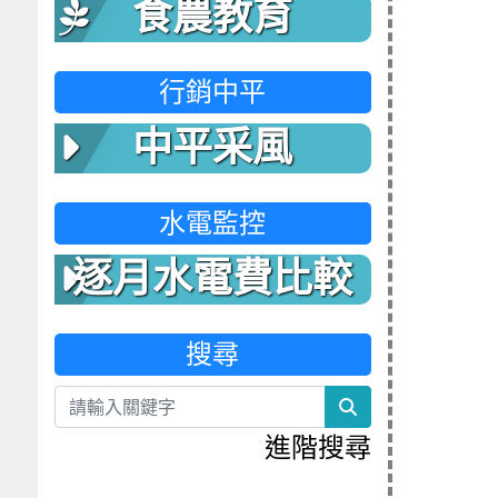
食農教育
行銷中平
中平采風
水電監控
逐月水電費比較
表
搜尋
search
進階搜尋