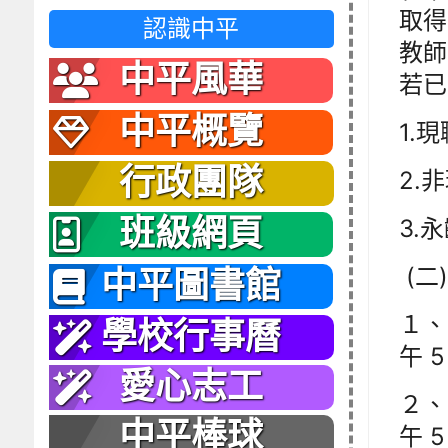
取得
認識中平
教師
中平風華
若已
中平概覽
1.
行政團隊
2.
班級網頁
3.
(二
中平圖書館
１、
學校行事曆
午 5
愛心志工
２、
中平棒球
午 5