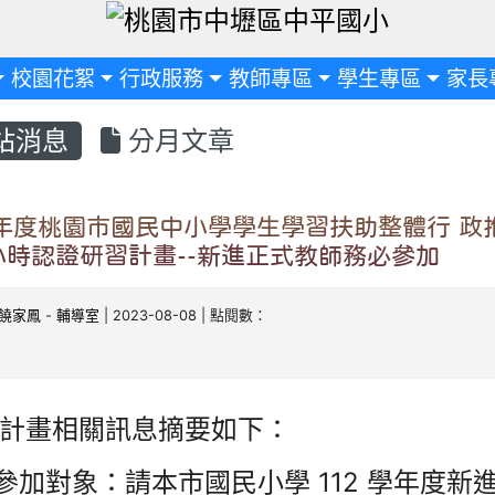
定
校園花絮
行政服務
教師專區
學生專區
家長
站消息
分月文章
學年度桃園市國民中小學學生學習扶助整體行 政
小時認證研習計畫--新進正式教師務必參加
饒家鳳
-
輔導室
| 2023-08-08 | 點閱數：
計畫相關訊息摘要如下：
)參加對象：請本市國民小學 112 學年度