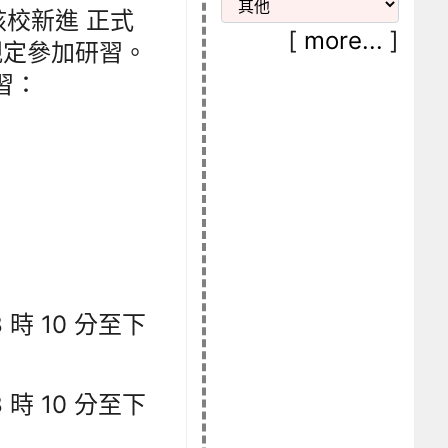
校新進 正式
[
more...
]
依規定參加研習。
習：
 時 10 分至下
 時 10 分至下