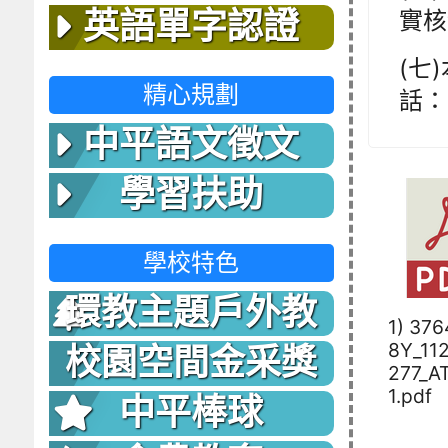
實核
英語單字認證
(七
精心規劃
話： 
中平語文徵文
學習扶助
學校特色
環教主題戶外教
1) 37
室
8Y_11
校園空間金采獎
277_A
1.pdf
中平棒球