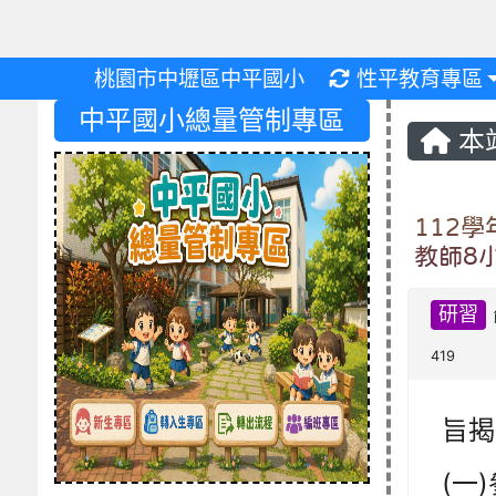
重新取得佈景設
桃園市中壢區中平國小
性平教育專區
中平國小總量管制專區
本
112
教師8
研習
419
旨揭
(一