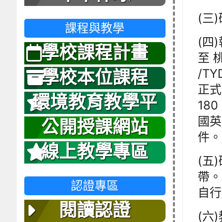
(三
課程與教學
(四
學校課程計畫
至 桃
/T
學校本位課程
正式
環境教育教學平
18
國英
台
公開授課網站
件。
線上教學專區
(五
帶。
認證專區
自行
閱讀認證
(六