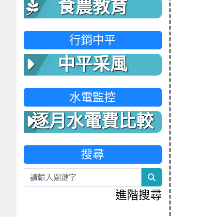
食農教育
行銷中平
中平采風
水電監控
逐月水電費比較
表
搜尋
search
進階搜尋