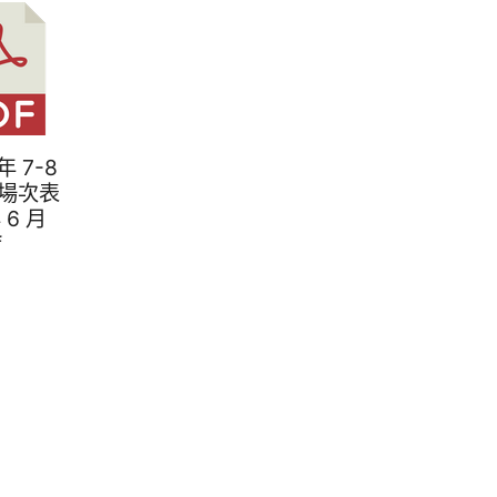
 年 7-8
場次表
年 6 月
f