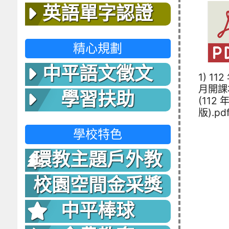
英語單字認證
精心規劃
中平語文徵文
1) 112
月開課
學習扶助
(112 
版).pd
學校特色
環教主題戶外教
室
校園空間金采獎
中平棒球