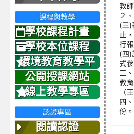
教師
２、
課程與教學
(三
學校課程計畫
止，
行報
學校本位課程
(四
環境教育教學平
式參
三、
台
公開授課網站
教育
線上教學專區
（王
四、
份。
認證專區
閱讀認證