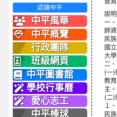
習資
認識中平
說明
中平風華
一、
師資
中平概覽
民族
行政團隊
國立
大學
班級網頁
二、
(一
中平圖書館
教育
學校行事曆
主。
(二
愛心志工
１、
中平棒球
民族