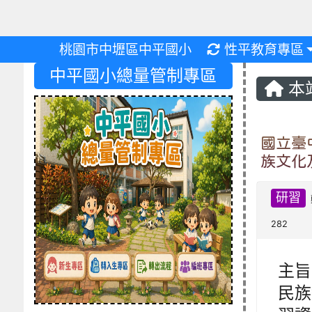
重新取得佈景設
桃園市中壢區中平國小
性平教育專區
中平國小總量管制專區
本
國立臺
族文化
研習
282
主旨
民族