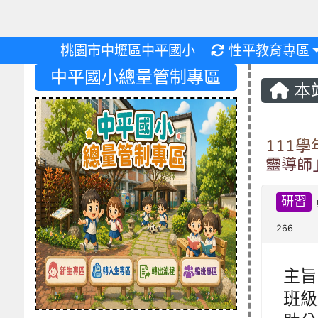
重新取得佈景設
桃園市中壢區中平國小
性平教育專區
中平國小總量管制專區
本
111
靈導師
研習
266
主旨
班級