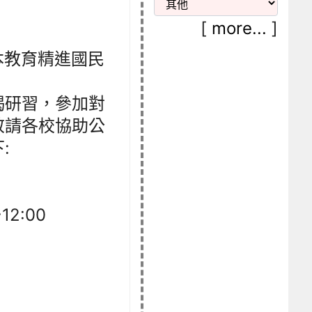
。
[
more...
]
本教育精進國民
揭研習，參加對
敬請各校協助公
:
12:00