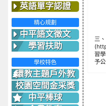
陪
英語單字認證
8 
師
精心規劃
－
陪
中平語文徵文
三、
學習扶助
(htt
習學
予公
學校特色
環教主題戶外教
室
校園空間金采獎
中平棒球