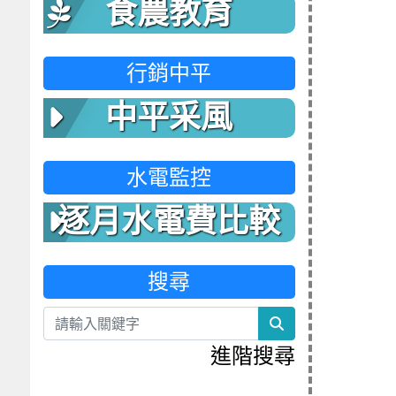
食農教育
行銷中平
中平采風
水電監控
逐月水電費比較
表
搜尋
search
進階搜尋