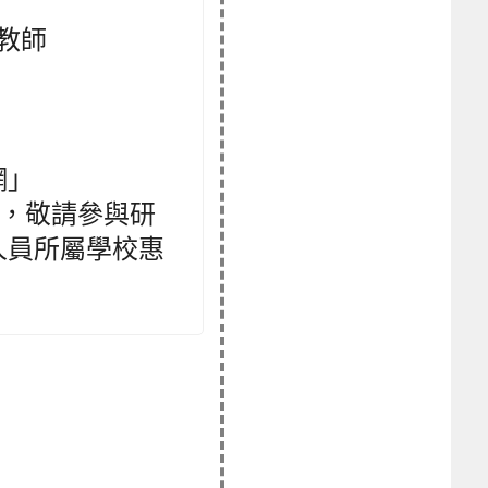
教師
網」
 ，敬請參與研
人員所屬學校惠