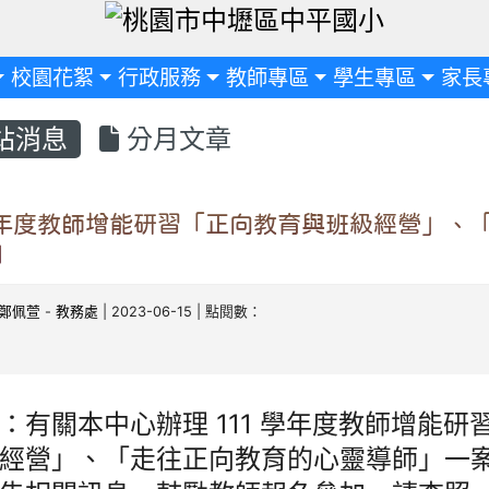
定
校園花絮
行政服務
教師專區
學生專區
家長
站消息
分月文章
學年度教師增能研習「正向教育與班級經營」、
」
鄭佩萱
-
教務處
| 2023-06-15 | 點閱數：
：有關本中心辦理 111 學年度教師增能研
經營」、「走往正向教育的心靈導師」一