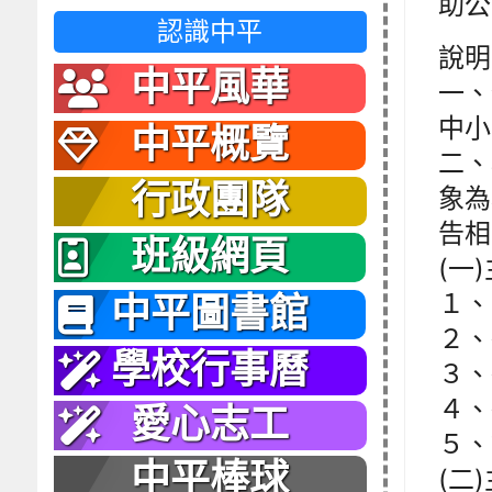
助公
認識中平
說明
中平風華
一、
中小
中平概覽
二、
行政團隊
象為
告相
班級網頁
(一
１、
中平圖書館
２、研
學校行事曆
３、
４、
愛心志工
５、
中平棒球
(二