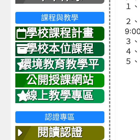
１、
課程與教學
２、
9:0
學校課程計畫
３、
學校本位課程
４、
５、
環境教育教學平
8 
台
公開授課網站
理
－
線上教學專區
不再
8 
認證專區
在
閱讀認證
－