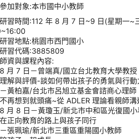
參加對象:本市國中小教師
研習時間:112 年 8 月 7 日~9 日(星期一~
0~16:00
研習地點:桃園市西門國小
研習代碼:3885809
師資與課程內容:
月 7 日－曾端真/國立台北教育大學教授
解與評價-談如何帶出孩子的勇氣與行動
黃柏嘉/台北市呂旭立基金會諮商心理師
想到就頭痛~從 ADLER 理論看親師溝
月 8 日－黃瓊玉/新北市中和區光復國
正向教育的路上與孩子同行
張珮瑜/新北市三重區重陽國小教師