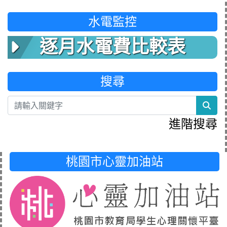
水電監控
逐月水電費比較表
搜尋
sea
進階搜尋
桃園市心靈加油站