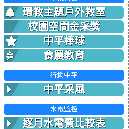
環教主題戶外教室
校園空間金采獎
中平棒球
食農教育
行銷中平
中平采風
水電監控
逐月水電費比較表