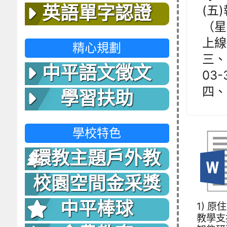
(五
英語單字認證
（星
上線
精心規劃
三、
中平語文徵文
03-
四、
學習扶助
學校特色
環教主題戶外教
室
校園空間金采獎
中平棒球
1) 原
教學支