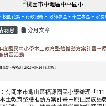
定
校園花絮
行政服務
教師專區
學生專區
家長
站消息
分月文章
學年度國民中小學本土教育整體推動方案計畫－
能研習活動
鄭佩萱
-
教務處
| 2023-05-26 | 點閱數：
：有關本市龜山區福源國民小學辦理「111
本土教育整體推動方案計畫－原住民族語