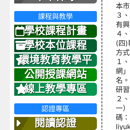
本市
３、
課程與教學
有興
學校課程計畫
４、
(四
學校本位課程
方式
環境教育教學平
１、
網」
台
公開授課網站
名。
線上教學專區
研習
２、
一）
認證專區
碼：
閱讀認證
liy