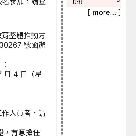
報名參加，請查
[
more...
]
教育整體推動方
030267 號函辦
）：
7 月 4 日（星
。
工作人員者，請
證，有意擔任