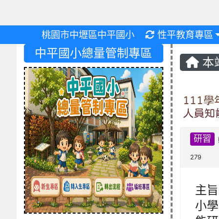
重新取得佈景設
桃園市中壢區中平國小
性平教育專區
中平國小總量管制專區
本
111
人員知
研習
279
主旨
小學