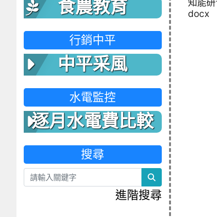
知能研
食農教育
docx
行銷中平
中平采風
水電監控
逐月水電費比較
表
搜尋
search
進階搜尋