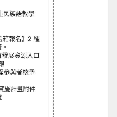
住民族語教學
信箱報名】2 種
續。
育發展資源入口
報
程參與者核予
實施計畫附件
號