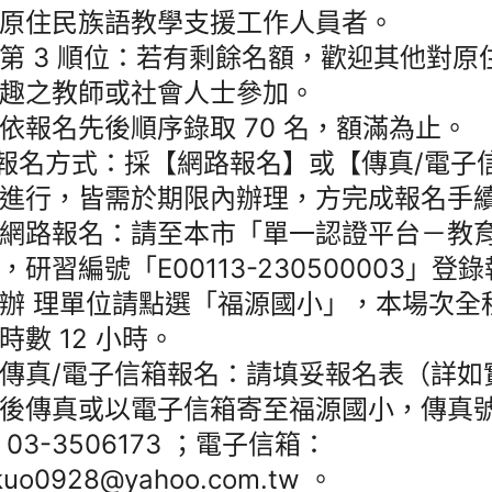
原住民族語教學支援工作人員者。
第 3 順位：若有剩餘名額，歡迎其他對原
趣之教師或社會人士參加。
依報名先後順序錄取 70 名，額滿為止。
)報名方式：採【網路報名】或【傳真/電子
進行，皆需於期限內辦理，方完成報名手
網路報名：請至本市「單一認證平台－教
，研習編號「E00113-230500003」登錄
辦 理單位請點選「福源國小」，本場次全
時數 12 小時。
傳真/電子信箱報名：請填妥報名表（詳如
後傳真或以電子信箱寄至福源國小，傳真
 03-3506173 ；電子信箱：
ukuo0928@yahoo.com.tw 。