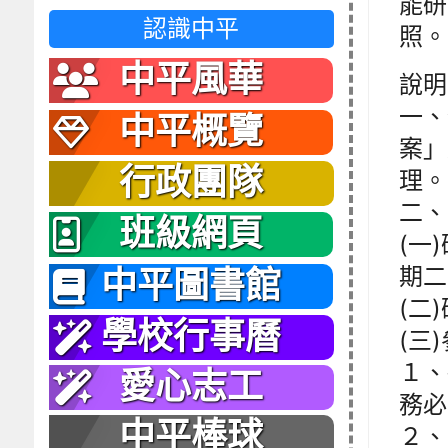
能研
認識中平
照。
中平風華
說明
一、
中平概覽
案」
行政團隊
理。
二、
班級網頁
(一
期二
中平圖書館
(二
學校行事曆
(三
１、
愛心志工
務必
中平棒球
２、