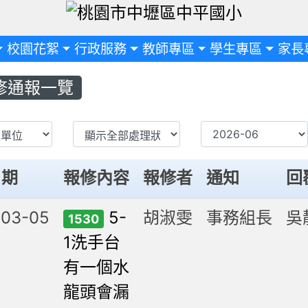
定
校園花絮
行政服務
教師專區
學生專區
家長
修通報一覽
Repair
日期
報修內容
報修者
通知
回
-03-05
5-
胡淑雯
事務組長
吳
1530
1洗手台
有一個水
龍頭會漏