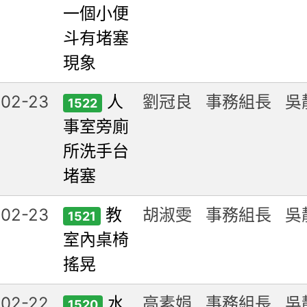
一個小便
斗有堵塞
現象
-02-23
人
劉冠良
事務組長
吳
1522
事室旁廁
所洗手台
堵塞
-02-23
教
胡淑雯
事務組長
吳
1521
室內桌椅
搖晃
-02-22
水
高素娟
事務組長
吳
1520