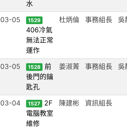
水
-03-05
杜炳倫
事務組長
吳
1529
406冷氣
無法正常
運作
-03-05
前
姜淑菁
事務組長
吳
1528
後門的鑰
匙孔
-03-04
2F
陳建彬
資訊組長
1527
電腦教室
維修