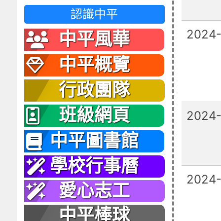
認識中平
2024
中平風華
中平概覽
行政團隊
班級網頁
2024
中平圖書館
學校行事曆
2024
愛心志工
中平棒球