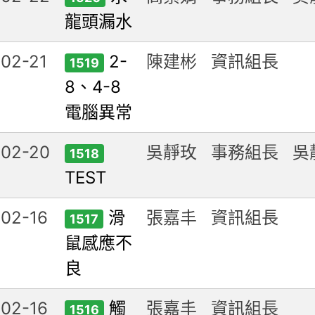
龍頭漏水
02-21
2-
陳建彬
資訊組長
1519
8、4-8
電腦異常
-02-20
吳靜玫
事務組長
吳
1518
TEST
02-16
滑
張嘉丰
資訊組長
1517
鼠感應不
良
02-16
觸
張嘉丰
資訊組長
1516