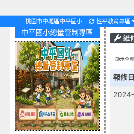
重新取得佈景設
桃園市中壢區中平國小
性平教育專區
中平國小總量管制專區
維
List 
報修
2024