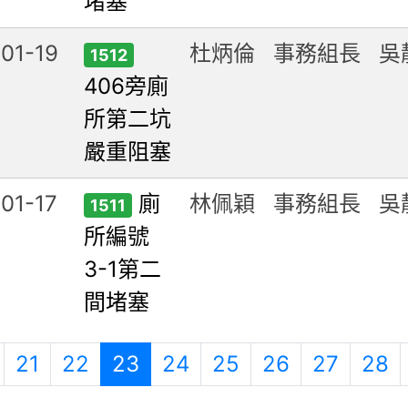
堵塞
01-19
杜炳倫
事務組長
吳
1512
406旁廁
所第二坑
嚴重阻塞
01-17
廁
林佩穎
事務組長
吳
1511
所編號
3-1第二
間堵塞
一頁
上一頁
(目前頁次)
21
22
23
24
25
26
27
28