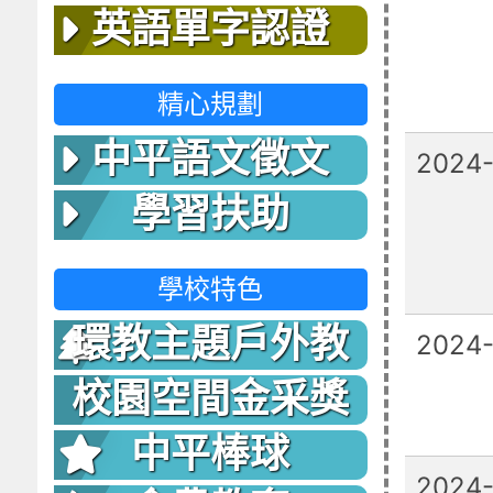
英語單字認證
精心規劃
中平語文徵文
2024
學習扶助
學校特色
環教主題戶外教
2024
室
校園空間金采獎
中平棒球
2024