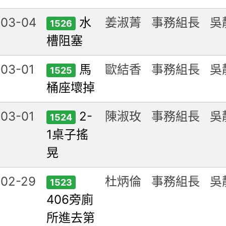
-03-04
水
姜淑菁
事務組長
吳
1526
槽阻塞
03-01
馬
歐結香
事務組長
吳
1525
桶座壞掉
03-01
2-
陳淑玫
事務組長
吳
1524
1桌子搖
晃
-02-29
杜炳倫
事務組長
吳
1523
406旁廁
所進去第