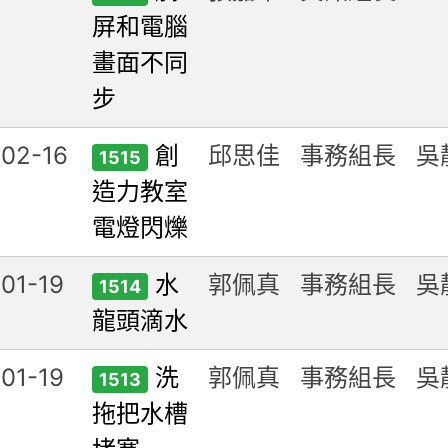
屏和電腦
畫面不同
步
02-16
創
邱思佳
事務組長
吳
1515
造力教室
電燈閃爍
01-19
水
郭佩真
事務組長
吳
1514
龍頭滴水
01-19
洗
郭佩真
事務組長
吳
1513
拖把水槽