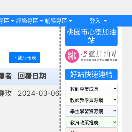
專區
評鑑專區
輔導專區
登入
桃園市心靈加油
站
下載月報表
好站快速連結
覆者
回覆日期
處理
靜玫
2024-03-06
已修復