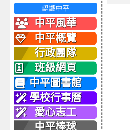
認識中平
中平風華
中平概覽
行政團隊
班級網頁
中平圖書館
學校行事曆
愛心志工
中平棒球