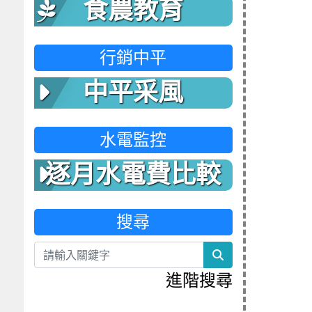
食農教育
行銷中平
中平采風
水電監控
逐月水電費比較
表
搜尋
search
進階搜尋