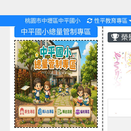
重新取得佈景設
桃園市中壢區中平國小
性平教育專區
中平國小總量管制專區
榮