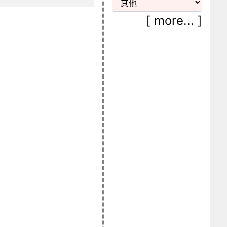
[
more...
]