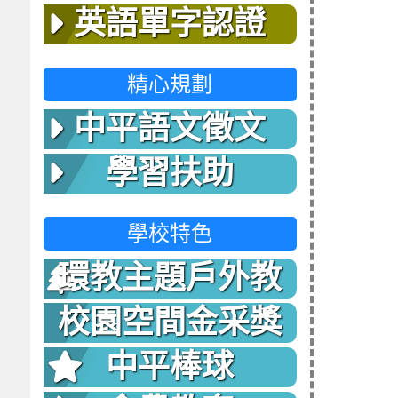
英語單字認證
精心規劃
中平語文徵文
學習扶助
學校特色
環教主題戶外教
室
校園空間金采獎
中平棒球