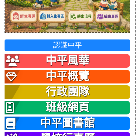
認識中平
中平風華
中平概覽
行政團隊
班級網頁
中平圖書館