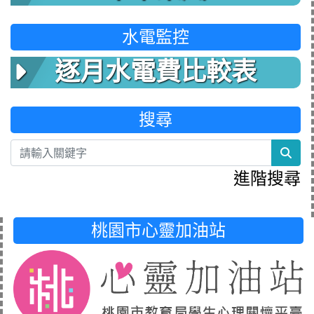
水電監控
逐月水電費比較表
搜尋
sea
進階搜尋
桃園市心靈加油站