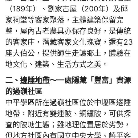
（189年）、劉家古屋（200年）及邱
家祠堂等客家聚落，主體建築保留完
整，屋內古老農具亦保存良好，是傳統
的客家庄，潛藏客家文化瑰寶，還有23
座大伯公，提供師生走讀鄉土，體驗在
地文化、建築、生活方式之美。
二、
邊陲地帶
〜一處隱藏「豐富」資源
的過嶺社區
中平學區所在過嶺社區位於中壢區邊陲
地帶，附近有雙連陂、銅鑼陂，可供探
查的陂塘生態；雖地理位置居於劣勢，
但地方社區內有國立中央大學、饒平客