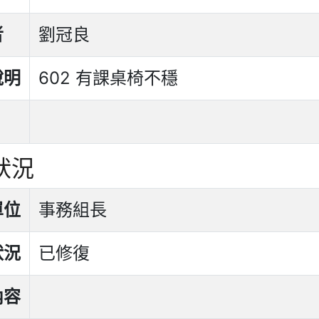
者
劉冠良
說明
602 有課桌椅不穩
狀況
單位
事務組長
狀況
已修復
內容