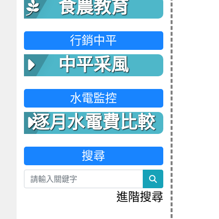
食農教育
行銷中平
中平采風
水電監控
逐月水電費比較
表
搜尋
search
進階搜尋