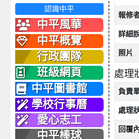
認識中平
報修
中平風華
詳細
中平概覽
照片
行政團隊
班級網頁
處理
中平圖書館
負責
學校行事曆
處理
愛心志工
回覆
中平棒球