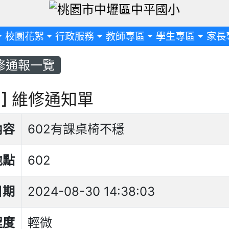
定
校園花絮
行政服務
教師專區
學生專區
家長
修通報一覽
31] 維修通知單
內容
602有課桌椅不穩
地點
602
日期
2024-08-30 14:38:03
程度
輕微