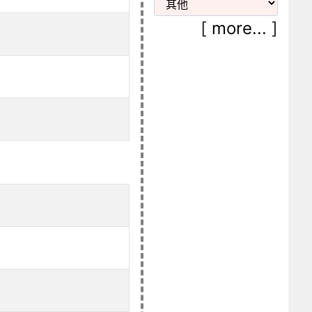
[
more...
]