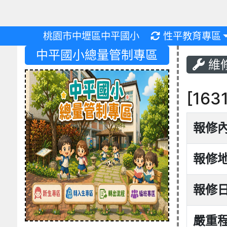
重新取得佈景設
桃園市中壢區中平國小
性平教育專區
中平國小總量管制專區
維
[16
報修
報修
報修
嚴重