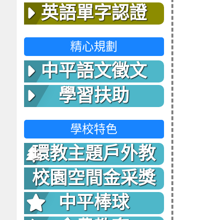
英語單字認證
精心規劃
中平語文徵文
學習扶助
學校特色
環教主題戶外教
室
校園空間金采獎
中平棒球