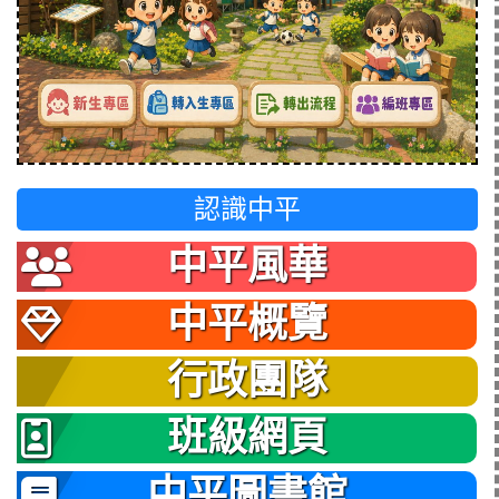
認識中平
中平風華
中平概覽
行政團隊
班級網頁
中平圖書館