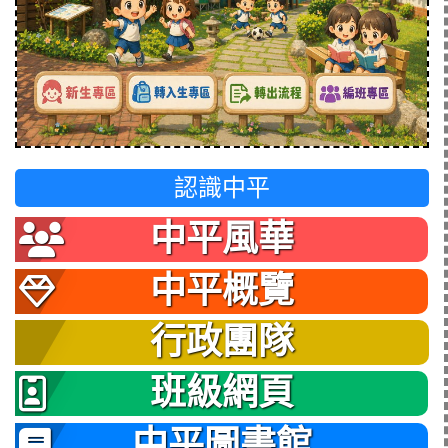
認識中平
中平風華
中平概覽
行政團隊
班級網頁
中平圖書館