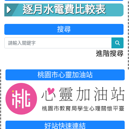
逐月水電費比較表
搜尋
sea
進階搜尋
桃園市心靈加油站
好站快速連結