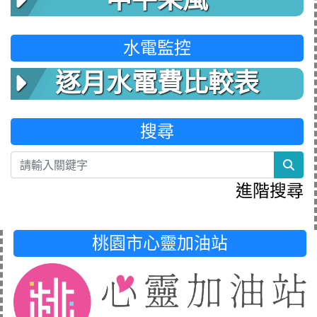
中平采風
水電監控
逐月水電費比較表
搜尋
sea
進階搜尋
桃園市心靈加油站