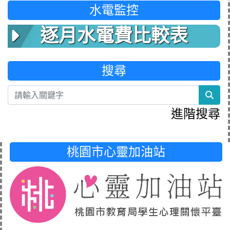
水電監控
逐月水電費比較表
搜尋
sea
進階搜尋
桃園市心靈加油站