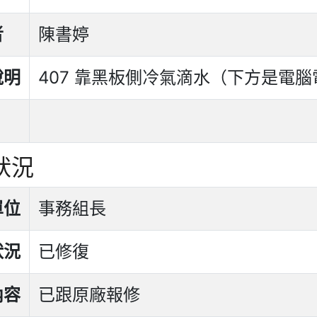
者
陳書婷
說明
407 靠黑板側冷氣滴水（下方是電
狀況
單位
事務組長
狀況
已修復
內容
已跟原廠報修