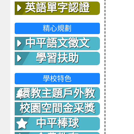
英語單字認證
精心規劃
中平語文徵文
學習扶助
學校特色
環教主題戶外教
室
校園空間金采獎
中平棒球