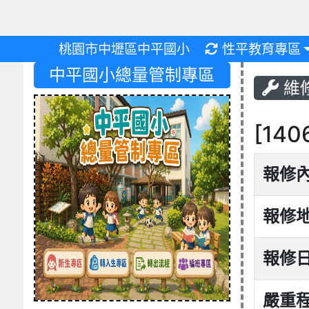
重新取得佈景設
桃園市中壢區中平國小
性平教育專區
中平國小總量管制專區
維
[14
報修
報修
報修
嚴重