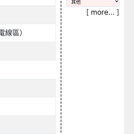
[
more...
]
腦電線區）