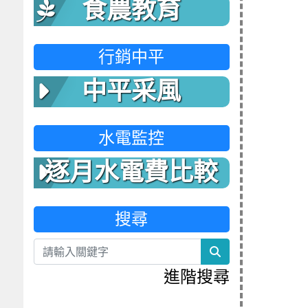
食農教育
行銷中平
中平采風
水電監控
逐月水電費比較
表
搜尋
search
進階搜尋