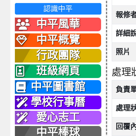
認識中平
報修
中平風華
詳細
中平概覽
照片
行政團隊
班級網頁
處理
中平圖書館
負責
學校行事曆
處理
愛心志工
回覆
中平棒球