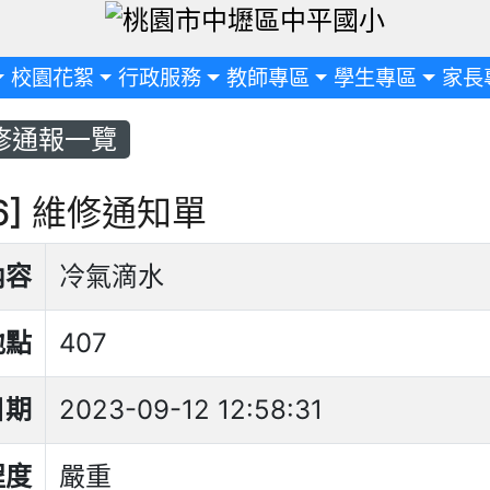
定
校園花絮
行政服務
教師專區
學生專區
家長
修通報一覽
06] 維修通知單
內容
冷氣滴水
地點
407
日期
2023-09-12 12:58:31
程度
嚴重