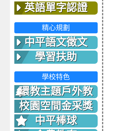
英語單字認證
精心規劃
中平語文徵文
學習扶助
學校特色
環教主題戶外教
室
校園空間金采獎
中平棒球