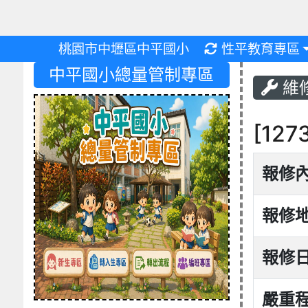
重新取得佈景設
桃園市中壢區中平國小
性平教育專區
中平國小總量管制專區
維
[12
報修
報修
報修
嚴重