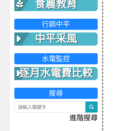
食農教育
行銷中平
中平采風
水電監控
逐月水電費比較
表
搜尋
search
進階搜尋