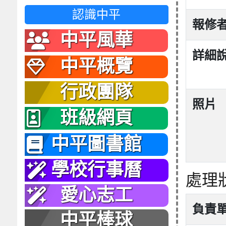
認識中平
報修
中平風華
詳細
中平概覽
行政團隊
照片
班級網頁
中平圖書館
學校行事曆
處理
愛心志工
負責
中平棒球