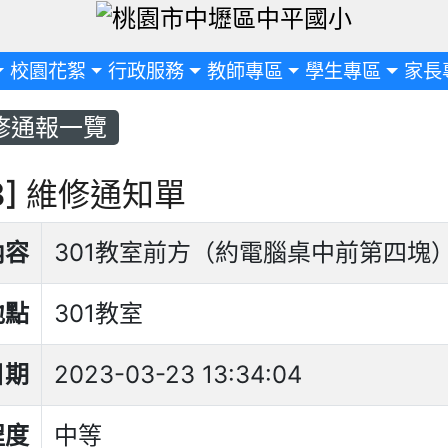
定
校園花絮
行政服務
教師專區
學生專區
家長
修通報一覽
73] 維修通知單
內容
301教室前方（約電腦桌中前第四塊
地點
301教室
日期
2023-03-23 13:34:04
程度
中等