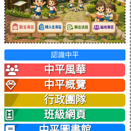
認識中平
中平風華
中平概覽
行政團隊
班級網頁
中平圖書館